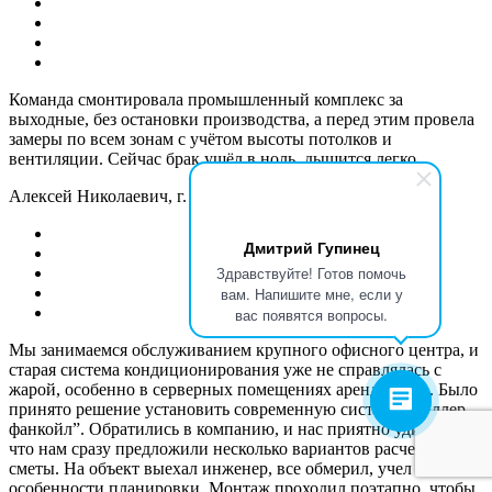
Команда смонтировала промышленный комплекс за
выходные, без остановки производства, а перед этим провела
замеры по всем зонам с учётом высоты потолков и
вентиляции. Сейчас брак ушёл в ноль, дышится легко.
Алексей Николаевич, г. Москва
Дмитрий Гупинец
Здравствуйте! Готов помочь
вам. Напишите мне, если у
вас появятся вопросы.
Мы занимаемся обслуживанием крупного офисного центра, и
старая система кондиционирования уже не справлялась с
жарой, особенно в серверных помещениях арендаторов. Было
принято решение установить современную систему “чиллер-
фанкойл”. Обратились в компанию, и нас приятно удивило,
что нам сразу предложили несколько вариантов расчета
сметы. На объект выехал инженер, все обмерил, учел
особенности планировки. Монтаж проходил поэтапно, чтобы