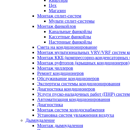
Квартира
Цех
Магазин
Монтаж сплит-систем
Мульти сплит-системы
Монтаж фанкойлов
Канальные фанкойлы
Кассетные фанкойлы
Настенные фанкойлы
Смета на кондиционирование
Монтаж мультизональных VRV/VRF систем к
Монтаж ККБ (компрессорно-конденсаторных 
Монтаж руфтопов (крышных кондиционеров)
Монтаж чиллеров
Ремонт кондиционеров
Обслуживание кондиционеров
Экспертиза системы кондиционирования
Диагностика кондиционеров
Услуги пуско-наладочных работ (ПНР) систе
Автоматизация кондиционирования
Диагностика
Монтаж систем холодоснабжения
Установка систем увлажнения воздуха
Дымоудаление
Монтаж дымоудаления