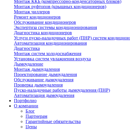
Монтаж ККБ (компрессорно-конденсаторных блоков)
Монтаж руфтопов (крышных кондиционеров)
Монтаж чиллеров
Ремонт кондиционеров
Обслуживание кондиционеров
Экспертиза системы кондиционирования
Диагностика кондиционеров
Услуги пуско-наладочных работ (ПНР) систем кондицио
Автоматизация кондиционирования
Диагностика
Монтаж систем холодоснабжения
Установка систем увлажнения воздуха
Дымоудаление
Монтаж дымоудаления
Проектирование дымоудаления
Обслуживание дымоудаления
Проверка дымоудаления
Пуско-наладочные работы дымоудаления (ПНР)
Автоматизация дымоудаления
Портфолио
О компании
Блог
Партнерам
Гарантийные обязательства
Цены