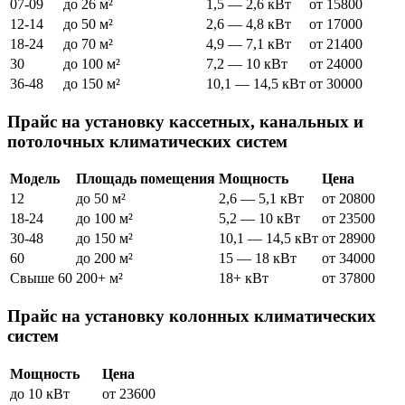
07-09
до 26 м²
1,5 — 2,6 кВт
от 15800
12-14
до 50 м²
2,6 — 4,8 кВт
от 17000
18-24
до 70 м²
4,9 — 7,1 кВт
от 21400
30
до 100 м²
7,2 — 10 кВт
от 24000
36-48
до 150 м²
10,1 — 14,5 кВт
от 30000
Прайс на установку кассетных, канальных и
потолочных климатических систем
Модель
Площадь помещения
Мощность
Цена
12
до 50 м²
2,6 — 5,1 кВт
от 20800
18-24
до 100 м²
5,2 — 10 кВт
от 23500
30-48
до 150 м²
10,1 — 14,5 кВт
от 28900
60
до 200 м²
15 — 18 кВт
от 34000
Свыше 60
200+ м²
18+ кВт
от 37800
Прайс на установку колонных климатических
систем
Мощность
Цена
до 10 кВт
от 23600