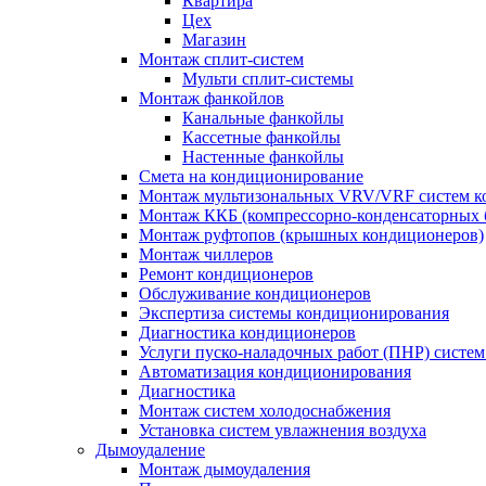
Квартира
Цех
Магазин
Монтаж сплит-систем
Мульти сплит-системы
Монтаж фанкойлов
Канальные фанкойлы
Кассетные фанкойлы
Настенные фанкойлы
Смета на кондиционирование
Монтаж мультизональных VRV/VRF систем к
Монтаж ККБ (компрессорно-конденсаторных 
Монтаж руфтопов (крышных кондиционеров)
Монтаж чиллеров
Ремонт кондиционеров
Обслуживание кондиционеров
Экспертиза системы кондиционирования
Диагностика кондиционеров
Услуги пуско-наладочных работ (ПНР) систе
Автоматизация кондиционирования
Диагностика
Монтаж систем холодоснабжения
Установка систем увлажнения воздуха
Дымоудаление
Монтаж дымоудаления