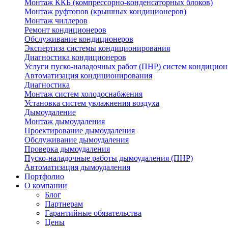
Монтаж ККБ (компрессорно-конденсаторных блоков)
Монтаж руфтопов (крышных кондиционеров)
Монтаж чиллеров
Ремонт кондиционеров
Обслуживание кондиционеров
Экспертиза системы кондиционирования
Диагностика кондиционеров
Услуги пуско-наладочных работ (ПНР) систем кондицио
Автоматизация кондиционирования
Диагностика
Монтаж систем холодоснабжения
Установка систем увлажнения воздуха
Дымоудаление
Монтаж дымоудаления
Проектирование дымоудаления
Обслуживание дымоудаления
Проверка дымоудаления
Пуско-наладочные работы дымоудаления (ПНР)
Автоматизация дымоудаления
Портфолио
О компании
Блог
Партнерам
Гарантийные обязательства
Цены