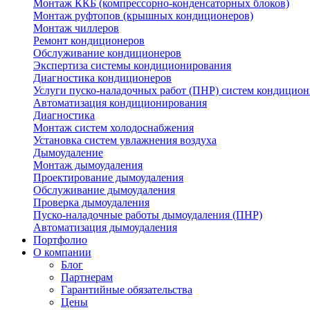
Монтаж ККБ (компрессорно-конденсаторных блоков)
Монтаж руфтопов (крышных кондиционеров)
Монтаж чиллеров
Ремонт кондиционеров
Обслуживание кондиционеров
Экспертиза системы кондиционирования
Диагностика кондиционеров
Услуги пуско-наладочных работ (ПНР) систем кондицио
Автоматизация кондиционирования
Диагностика
Монтаж систем холодоснабжения
Установка систем увлажнения воздуха
Дымоудаление
Монтаж дымоудаления
Проектирование дымоудаления
Обслуживание дымоудаления
Проверка дымоудаления
Пуско-наладочные работы дымоудаления (ПНР)
Автоматизация дымоудаления
Портфолио
О компании
Блог
Партнерам
Гарантийные обязательства
Цены