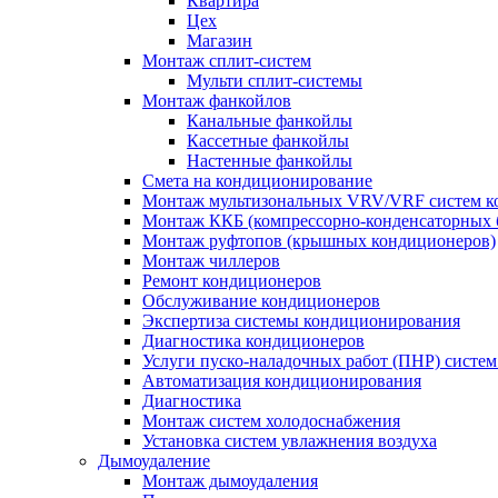
Квартира
Цех
Магазин
Монтаж сплит-систем
Мульти сплит-системы
Монтаж фанкойлов
Канальные фанкойлы
Кассетные фанкойлы
Настенные фанкойлы
Смета на кондиционирование
Монтаж мультизональных VRV/VRF систем к
Монтаж ККБ (компрессорно-конденсаторных 
Монтаж руфтопов (крышных кондиционеров)
Монтаж чиллеров
Ремонт кондиционеров
Обслуживание кондиционеров
Экспертиза системы кондиционирования
Диагностика кондиционеров
Услуги пуско-наладочных работ (ПНР) систе
Автоматизация кондиционирования
Диагностика
Монтаж систем холодоснабжения
Установка систем увлажнения воздуха
Дымоудаление
Монтаж дымоудаления