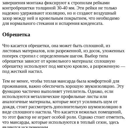
завершения монтажа фиксируют к стропилам рейками
контробрешетки толщиной 30-40 мм. Эти рейки не только
надежно удерживают изоляцию, но и создают воздушный
зазор между ней и кровельным покрытием, что необходимо
для нормального стекания и испарения конденсата.
Обрешетка
Что касается обрешетки, она может быть сплошной, из
листовых материалов, или разреженной, из досок, уложенных
поперек стропил с определенным шагом. Выбор типа
обрешетки зависит от кровельного материала: сплошную
обрешетку используют под мягкую кровлю, а разреженную —
под жесткий настил.
Тем не менее, чтобы теплая мансарда была комфортной для
проживания, важно обеспечить хорошую звукоизоляцию. Эту
функцию частично выполняет утеплитель. Однако, если
используются металлические профильные листы или
аналогичные материалы, которые могут усиливать шум от
дождя, стоит рассмотреть дополнительную шумоизоляцию в
виде сплошного настила. Что касается нежилых помещений,
то этот фактор не играет особой роли. Однако стоит отметить,
что мансарды, которые используются в теплый сезон, здесь
являются исключением.