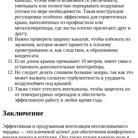
каналах, чтобы иметь возможность увеличивать,
уменьшать или полностью перекрывать воздушные
потоки по мере необходимости. Такая конструкция
регулировки особенно эффективна для герметичных
крыш, выполненных из профнастила или
металлочерепицы, где листы плотно прилегают друг к
другу.
Важно проверить ширину каналов, чтобы избежать их
заужения, которое может привести к плохому
проветриванию и, как следствие, к образованию
конденсата.
Если длина крыши превышает 10 метров, имеет смысл
установить дополнительные вентприбора.
Не следует делать слишком большие зазоры, так как это
может вызвать сильную турбулентность и ухудшить
воздухообмен под крышей.
Также стоит утеплить вентканалы, чтобы защитить их
от температурных перепадов и обеспечить
эффективную работу в любое время года.
Заключение
Эффективная и продуманная вентиляция неотапливаемого
чердака — это ключевой аспект для обеспечения комфортного
микроклимата в коттедже. Она также играет важную роль в