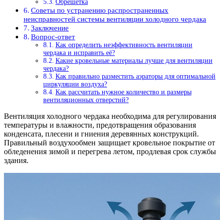
Обрешетка
Советы по устранению распространенных
неисправностей системы вентиляции холодного чердака
Заключение
Вопрос-ответ
Как определить неэффективность вентиляции
чердака и исправить её?
Какие кровельные материалы лучше для вентиляции
чердака?
Как правильно разместить аэраторы для оптимальной
циркуляции воздуха?
Как рассчитать нужное количество и размеры
вентиляционных отверстий?
Вентиляция холодного чердака необходима для регулирования
температуры и влажности, предотвращения образования
конденсата, плесени и гниения деревянных конструкций.
Правильный воздухообмен защищает кровельное покрытие от
обледенения зимой и перегрева летом, продлевая срок службы
здания.