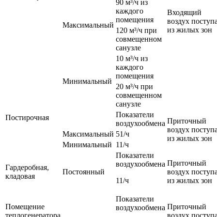
90 м³/ч из
каждого
Входящий
помещения
воздух поступ
Максимальный
из жилых зон
120 м³/ч при
совмещенном
санузле
10 м³/ч из
каждого
помещения
Минимальный
20 м³/ч при
совмещенном
санузле
Показатели
Постирочная
Приточный
воздухообмена
воздух поступ
Максимальный
51/ч
из жилых зон
Минимальный
11/ч
Показатели
Приточный
воздухообмена
Гардеробная,
Постоянный
воздух поступ
кладовая
11/ч
из жилых зон
Показатели
Помещение
Приточный
воздухообмена
теплогенератора
воздух поступ