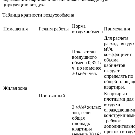
циркуляцию воздуха.
Таблица кратности воздухообмена
Норма
Помещения
Режим работы
Примечания
воздухообмена
Для расчета
расхода воздух
м³/ч,
Показатели
коэффициент
воздушного
объема
обмена 0,35 1/
кабинетов
ч, но не менее
следует
30 м³/ч· чел.
определять по
общей площад
квартиры.
Жилая зона
Квартиры с
Постоянный
плотными для
воздуха
3 м³/м² жилых
ограждающим
зон, если
конструкциям
общая
требуют
площадь
дополнительн
квартиры
притока возду
меньше 20 м²/