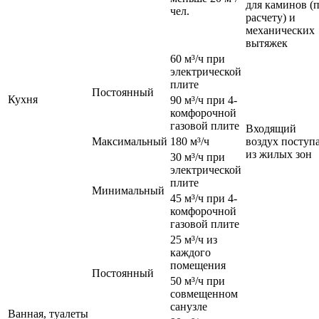
для каминов (
чел.
расчету) и
механических
вытяжек
60 м³/ч при
электрической
плите
Постоянный
Кухня
90 м³/ч при 4-
комфорочной
газовой плите
Входящий
Максимальный
180 м³/ч
воздух поступ
из жилых зон
30 м³/ч при
электрической
плите
Минимальный
45 м³/ч при 4-
комфорочной
газовой плите
25 м³/ч из
каждого
помещения
Постоянный
50 м³/ч при
совмещенном
санузле
Ванная, туалеты