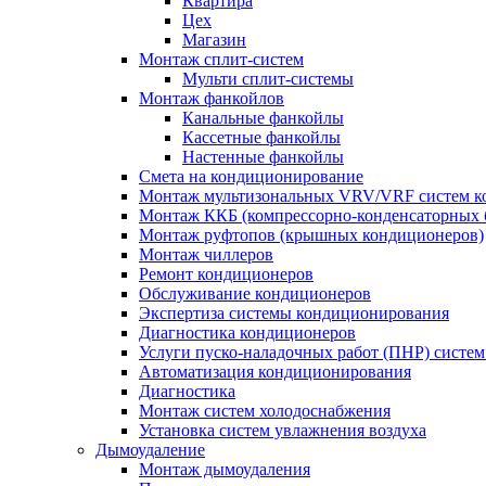
Квартира
Цех
Магазин
Монтаж сплит-систем
Мульти сплит-системы
Монтаж фанкойлов
Канальные фанкойлы
Кассетные фанкойлы
Настенные фанкойлы
Смета на кондиционирование
Монтаж мультизональных VRV/VRF систем к
Монтаж ККБ (компрессорно-конденсаторных 
Монтаж руфтопов (крышных кондиционеров)
Монтаж чиллеров
Ремонт кондиционеров
Обслуживание кондиционеров
Экспертиза системы кондиционирования
Диагностика кондиционеров
Услуги пуско-наладочных работ (ПНР) систе
Автоматизация кондиционирования
Диагностика
Монтаж систем холодоснабжения
Установка систем увлажнения воздуха
Дымоудаление
Монтаж дымоудаления