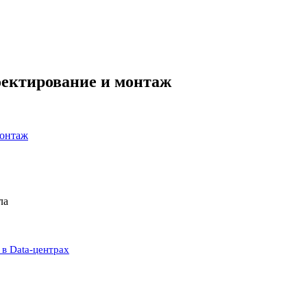
оектирование и монтаж
монтаж
ла
в Data-центрах