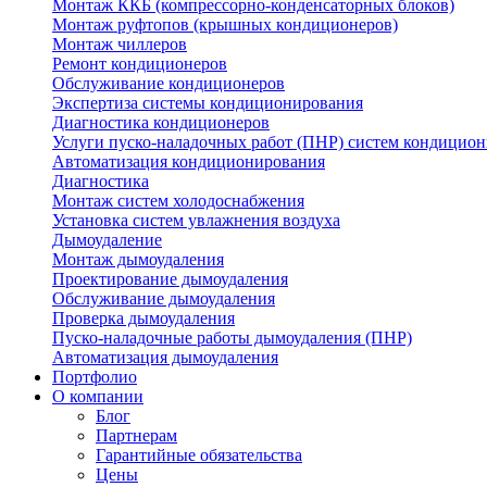
Монтаж ККБ (компрессорно-конденсаторных блоков)
Монтаж руфтопов (крышных кондиционеров)
Монтаж чиллеров
Ремонт кондиционеров
Обслуживание кондиционеров
Экспертиза системы кондиционирования
Диагностика кондиционеров
Услуги пуско-наладочных работ (ПНР) систем кондицио
Автоматизация кондиционирования
Диагностика
Монтаж систем холодоснабжения
Установка систем увлажнения воздуха
Дымоудаление
Монтаж дымоудаления
Проектирование дымоудаления
Обслуживание дымоудаления
Проверка дымоудаления
Пуско-наладочные работы дымоудаления (ПНР)
Автоматизация дымоудаления
Портфолио
О компании
Блог
Партнерам
Гарантийные обязательства
Цены