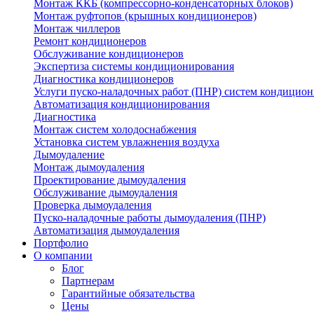
Монтаж ККБ (компрессорно-конденсаторных блоков)
Монтаж руфтопов (крышных кондиционеров)
Монтаж чиллеров
Ремонт кондиционеров
Обслуживание кондиционеров
Экспертиза системы кондиционирования
Диагностика кондиционеров
Услуги пуско-наладочных работ (ПНР) систем кондицио
Автоматизация кондиционирования
Диагностика
Монтаж систем холодоснабжения
Установка систем увлажнения воздуха
Дымоудаление
Монтаж дымоудаления
Проектирование дымоудаления
Обслуживание дымоудаления
Проверка дымоудаления
Пуско-наладочные работы дымоудаления (ПНР)
Автоматизация дымоудаления
Портфолио
О компании
Блог
Партнерам
Гарантийные обязательства
Цены