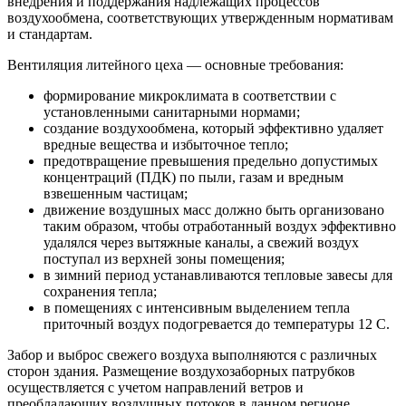
внедрения и поддержания надлежащих процессов
воздухообмена, соответствующих утвержденным нормативам
и стандартам.
Вентиляция литейного цеха — основные требования:
формирование микроклимата в соответствии с
установленными санитарными нормами;
создание воздухообмена, который эффективно удаляет
вредные вещества и избыточное тепло;
предотвращение превышения предельно допустимых
концентраций (ПДК) по пыли, газам и вредным
взвешенным частицам;
движение воздушных масс должно быть организовано
таким образом, чтобы отработанный воздух эффективно
удалялся через вытяжные каналы, а свежий воздух
поступал из верхней зоны помещения;
в зимний период устанавливаются тепловые завесы для
сохранения тепла;
в помещениях с интенсивным выделением тепла
приточный воздух подогревается до температуры 12 C.
Забор и выброс свежего воздуха выполняются с различных
сторон здания. Размещение воздухозаборных патрубков
осуществляется с учетом направлений ветров и
преобладающих воздушных потоков в данном регионе.