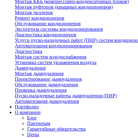
Монтаж ККБ (компрессорно-конденсаторных блоков)
Монтаж руфтопов (крышных кондиционеров)
Монтаж чиллеров
Ремонт кондиционеров
Обслуживание кондиционеров
Экспертиза системы кондиционирования
Диагностика кондиционеров
Услуги пуско-наладочных работ (ПНР) систем кондицио
Автоматизация кондиционирования
Диагностика
Монтаж систем холодоснабжения
Установка систем увлажнения воздуха
Дымоудаление
Монтаж дымоудаления
Проектирование дымоудаления
Обслуживание дымоудаления
Проверка дымоудаления
Пуско-наладочные работы дымоудаления (ПНР)
Автоматизация дымоудаления
Портфолио
О компании
Блог
Партнерам
Гарантийные обязательства
Цены