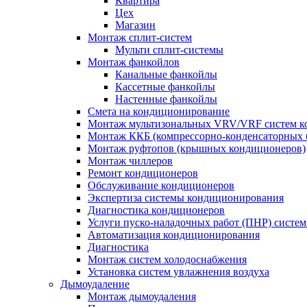
Квартира
Цех
Магазин
Монтаж сплит-систем
Мульти сплит-системы
Монтаж фанкойлов
Канальные фанкойлы
Кассетные фанкойлы
Настенные фанкойлы
Смета на кондиционирование
Монтаж мультизональных VRV/VRF систем к
Монтаж ККБ (компрессорно-конденсаторных 
Монтаж руфтопов (крышных кондиционеров)
Монтаж чиллеров
Ремонт кондиционеров
Обслуживание кондиционеров
Экспертиза системы кондиционирования
Диагностика кондиционеров
Услуги пуско-наладочных работ (ПНР) систе
Автоматизация кондиционирования
Диагностика
Монтаж систем холодоснабжения
Установка систем увлажнения воздуха
Дымоудаление
Монтаж дымоудаления