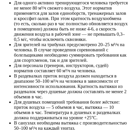
Для одного активно тренирующегося человека требуется
не менее 80 м³/ч свежего воздуха. Этот норматив
применяется для залов единоборств, тренажерных залов
и кроссфит-залов. При этом кратность воздухообмена
(то есть, сколько раз в час полностью обновляется воздух
в помещении) должна быть не ниже 4-6, а скорость
движения воздуха в рабочей зоне — не превышать 0,3–
0,5 м/с, чтобы исключить сквозняки.
Для зрителей на трибунах предусмотрено 20–25 м³/ч на
человека. В случае проведения соревнований с
болельщиками необходимо суммировать требования как
для спортсменов, так и для зрителей.
Для персонала (тренеров, инструкторов, судей)
норматив составляет 60 м³/ч на человека.
В раздевалках приток воздуха должен находиться в
диапазоне 50–100 м³/ч на человека в зависимости от
интенсивности использования. Кратность вытяжки из
раздевалок через душевые должна составлять не менее 2
объемов в час.
Для душевых помещений требования более жёсткие:
приток воздуха — 5 объемов в час, вытяжка — 10
объемов в час. Температура в душевых и раздевалках
должна поддерживаться на уровне +25°C.
В санузлах необходима вытяжка с производительностью
50–100 м³/ч на каждый унитаз.