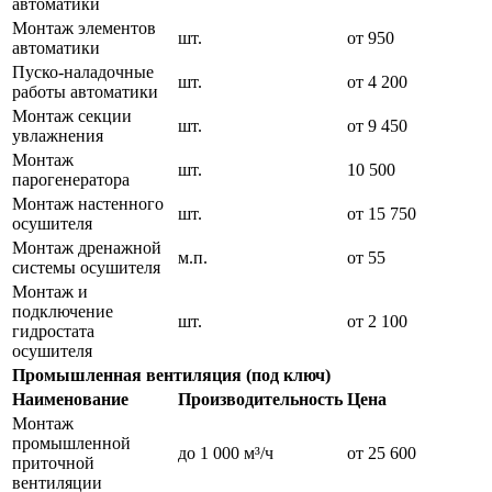
автоматики
Монтаж элементов
шт.
от 950
автоматики
Пуско-наладочные
шт.
от 4 200
работы автоматики
Монтаж секции
шт.
от 9 450
увлажнения
Монтаж
шт.
10 500
парогенератора
Монтаж настенного
шт.
от 15 750
осушителя
Монтаж дренажной
м.п.
от 55
системы осушителя
Монтаж и
подключение
шт.
от 2 100
гидростата
осушителя
Промышленная вентиляция (под ключ)
Наименование
Производительность
Цена
Монтаж
промышленной
до 1 000 м³/ч
от 25 600
приточной
вентиляции