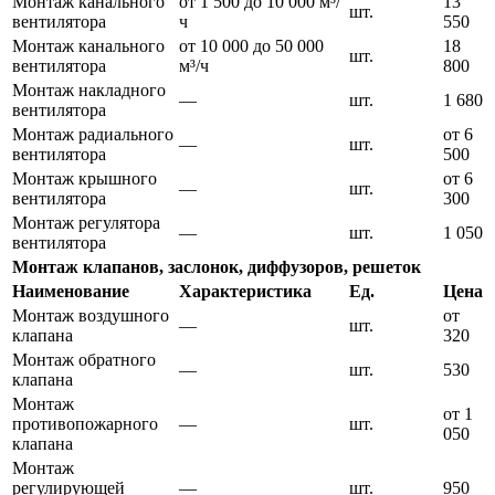
Монтаж канального
от 1 500 до 10 000 м³/
13
шт.
вентилятора
ч
550
Монтаж канального
от 10 000 до 50 000
18
шт.
вентилятора
м³/ч
800
Монтаж накладного
—
шт.
1 680
вентилятора
Монтаж радиального
от 6
—
шт.
вентилятора
500
Монтаж крышного
от 6
—
шт.
вентилятора
300
Монтаж регулятора
—
шт.
1 050
вентилятора
Монтаж клапанов, заслонок, диффузоров, решеток
Наименование
Характеристика
Ед.
Цена
Монтаж воздушного
от
—
шт.
клапана
320
Монтаж обратного
—
шт.
530
клапана
Монтаж
от 1
противопожарного
—
шт.
050
клапана
Монтаж
регулирующей
—
шт.
950