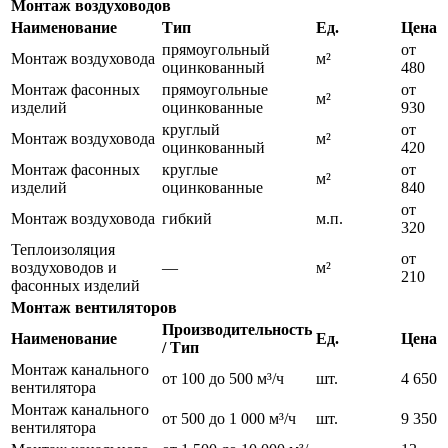
Монтаж воздуховодов
Наименование
Тип
Ед.
Цена
прямоугольный
от
Монтаж воздуховода
м²
оцинкованный
480
Монтаж фасонных
прямоугольные
от
м²
изделий
оцинкованные
930
круглый
от
Монтаж воздуховода
м²
оцинкованный
420
Монтаж фасонных
круглые
от
м²
изделий
оцинкованные
840
от
Монтаж воздуховода
гибкий
м.п.
320
Теплоизоляция
от
воздуховодов и
—
м²
210
фасонных изделий
Монтаж вентиляторов
Производительность
Наименование
Ед.
Цена
/ Тип
Монтаж канального
от 100 до 500 м³/ч
шт.
4 650
вентилятора
Монтаж канального
от 500 до 1 000 м³/ч
шт.
9 350
вентилятора