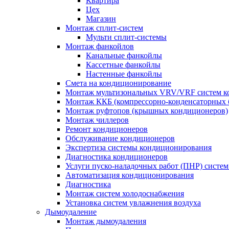
Квартира
Цех
Магазин
Монтаж сплит-систем
Мульти сплит-системы
Монтаж фанкойлов
Канальные фанкойлы
Кассетные фанкойлы
Настенные фанкойлы
Смета на кондиционирование
Монтаж мультизональных VRV/VRF систем к
Монтаж ККБ (компрессорно-конденсаторных 
Монтаж руфтопов (крышных кондиционеров)
Монтаж чиллеров
Ремонт кондиционеров
Обслуживание кондиционеров
Экспертиза системы кондиционирования
Диагностика кондиционеров
Услуги пуско-наладочных работ (ПНР) систе
Автоматизация кондиционирования
Диагностика
Монтаж систем холодоснабжения
Установка систем увлажнения воздуха
Дымоудаление
Монтаж дымоудаления