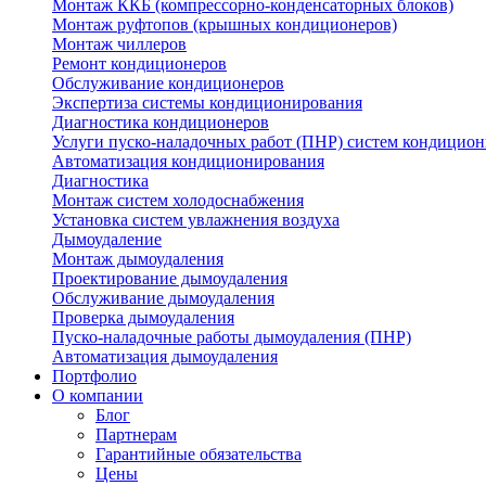
Монтаж ККБ (компрессорно-конденсаторных блоков)
Монтаж руфтопов (крышных кондиционеров)
Монтаж чиллеров
Ремонт кондиционеров
Обслуживание кондиционеров
Экспертиза системы кондиционирования
Диагностика кондиционеров
Услуги пуско-наладочных работ (ПНР) систем кондицио
Автоматизация кондиционирования
Диагностика
Монтаж систем холодоснабжения
Установка систем увлажнения воздуха
Дымоудаление
Монтаж дымоудаления
Проектирование дымоудаления
Обслуживание дымоудаления
Проверка дымоудаления
Пуско-наладочные работы дымоудаления (ПНР)
Автоматизация дымоудаления
Портфолио
О компании
Блог
Партнерам
Гарантийные обязательства
Цены