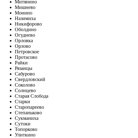
Митянино
Мишнево
Монино
Назимиха
Никифорово
Оболдино
Огуднево
Орловка
Орлово
Петровское
Протасово
Райки
Рязанцы
Сабурово
Свердловский
Соколово
Солнцево
Старая Слобода
Старки
Старопареево
Степаньково
Сукманиха
Сутоки
Топорково
Улиткино