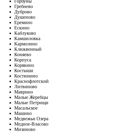
Горбуны
Гребнево
Дуброво
Душеново
Еремино
Ескино
Каблуково
Камшиловка
Кармолино
Клюквенный
Коняево
Корпуса
Корякино
Костыши
Костюнино
Краснофлотский
Литвиново
Маврино
Малые Жеребцы
Малые Петрищи
Масальское
Машино
Медвежьи Озера
Медное-Власово
Мизиново