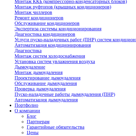
Монтаж ККБ (компрессорно-конденсаторных блоков)
Монтаж руфтопов (крышных кондиционеров)
Монтаж чиллеров
Ремонт кондиционеров
Обслуживание кондиционеров
Экспертиза системы кондиционирования
Диагностика кондиционеров
Услуги пуско-наладочных работ (ПНР) систем кондицио
Автоматизация кондиционирования
Диагностика
Монтаж систем холодоснабжения
Установка систем увлажнения воздуха
Дымоудаление
Монтаж дымоудаления
Проектирование дымоудаления
Обслуживание дымоудаления
Проверка дымоудаления
Пуско-наладочные работы дымоудаления (ПНР)
Автоматизация дымоудаления
Портфолио
О компании
Блог
Партнерам
Гарантийные обязательства
Цены