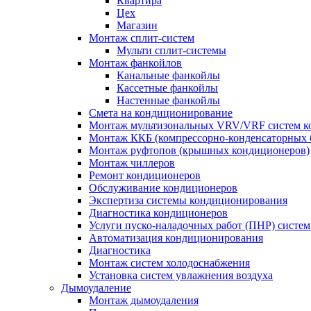
Квартира
Цех
Магазин
Монтаж сплит-систем
Мульти сплит-системы
Монтаж фанкойлов
Канальные фанкойлы
Кассетные фанкойлы
Настенные фанкойлы
Смета на кондиционирование
Монтаж мультизональных VRV/VRF систем к
Монтаж ККБ (компрессорно-конденсаторных 
Монтаж руфтопов (крышных кондиционеров)
Монтаж чиллеров
Ремонт кондиционеров
Обслуживание кондиционеров
Экспертиза системы кондиционирования
Диагностика кондиционеров
Услуги пуско-наладочных работ (ПНР) систе
Автоматизация кондиционирования
Диагностика
Монтаж систем холодоснабжения
Установка систем увлажнения воздуха
Дымоудаление
Монтаж дымоудаления