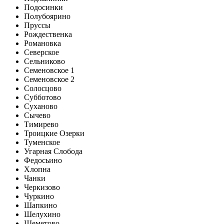
Подосинки
Полубоярино
Пруссы
Рождественка
Романовка
Северское
Сельниково
Семеновское 1
Семеновское 2
Солосцово
Субботово
Суханово
Сычево
Тимирево
Троицкие Озерки
Туменское
Угарная Слобода
Федосьино
Хлопна
Чанки
Черкизово
Чуркино
Шапкино
Шелухино
Шеметово