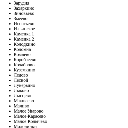
Зарудня
Захаркино
Зиновьево
Змеево
Игнатьево
Ильинское
Каменка 1
Каменка 2
Колодкино
Коломна
Комлево
Коробчеево
Кочаброво
Куземкино
Ледово
Лесной
Лукерьино
Лыково
Лысцево
Макшеево
Маливо
Малое Уварово
Малое-Карасево
Малое-Колычево
Молодинки