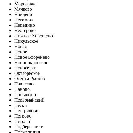
Морозовка
Мячково
Найдено
Негомож
Непецино
Нестерово
Нижнее Хорошово
Никульское
Новая
Новое
Новое Бобренево
Новопокровское
Новоселки
Октябрьское
Осенка Рыбхоз
Павлеево
Паново
Паньшино
Первомайский
Пески
Пестриково
Петрово
Пирочи
Подберезники
Подмалинки