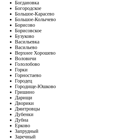
Богдановка
Богородское
Большое-Карасево
Большое-Колычево
Борисово
Борисовское
Бузуково
Васильевка
Васильево
Верхнее Хорошево
Воловичи
Гололобово
Горки
Горностаево
Городец
Городище-Юшково
Гришино
Дарищи
Дворики
Дмитровцы
Дубенки
Дубна
Ерково
Запрудный
Заречный