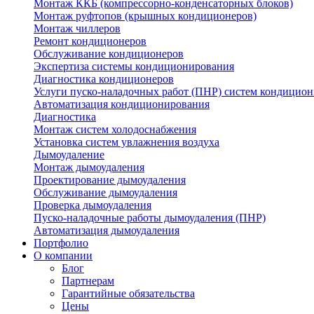
Монтаж ККБ (компрессорно-конденсаторных блоков)
Монтаж руфтопов (крышных кондиционеров)
Монтаж чиллеров
Ремонт кондиционеров
Обслуживание кондиционеров
Экспертиза системы кондиционирования
Диагностика кондиционеров
Услуги пуско-наладочных работ (ПНР) систем кондицио
Автоматизация кондиционирования
Диагностика
Монтаж систем холодоснабжения
Установка систем увлажнения воздуха
Дымоудаление
Монтаж дымоудаления
Проектирование дымоудаления
Обслуживание дымоудаления
Проверка дымоудаления
Пуско-наладочные работы дымоудаления (ПНР)
Автоматизация дымоудаления
Портфолио
О компании
Блог
Партнерам
Гарантийные обязательства
Цены