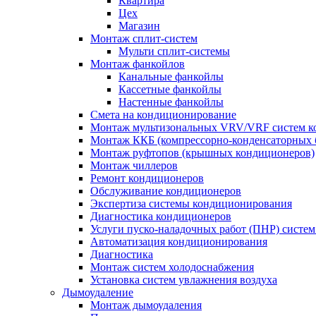
Квартира
Цех
Магазин
Монтаж сплит-систем
Мульти сплит-системы
Монтаж фанкойлов
Канальные фанкойлы
Кассетные фанкойлы
Настенные фанкойлы
Смета на кондиционирование
Монтаж мультизональных VRV/VRF систем к
Монтаж ККБ (компрессорно-конденсаторных 
Монтаж руфтопов (крышных кондиционеров)
Монтаж чиллеров
Ремонт кондиционеров
Обслуживание кондиционеров
Экспертиза системы кондиционирования
Диагностика кондиционеров
Услуги пуско-наладочных работ (ПНР) систе
Автоматизация кондиционирования
Диагностика
Монтаж систем холодоснабжения
Установка систем увлажнения воздуха
Дымоудаление
Монтаж дымоудаления