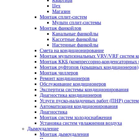
Квартира
Цех
Магазин
Монтаж сплит-систем
Мульти сплит-системы
Монтаж фанкойлов
Канальные фанкойлы
Кассетные фанкойлы
Настенные фанкойлы
Смета на кондиционирование
Монтаж мультизональных VRV/VRF систем к
Монтаж ККБ (компрессорно-конденсаторных 
Монтаж руфтопов (крышных кондиционеров)
Монтаж чиллеров
Ремонт кондиционеров
Обслуживание кондиционеров
Экспертиза системы кондиционирования
Диагностика кондиционеров
Услуги пуско-наладочных работ (ПНР) систе
Автоматизация кондиционирования
Диагностика
Монтаж систем холодоснабжения
Установка систем увлажнения воздуха
Дымоудаление
Монтаж дымоудаления