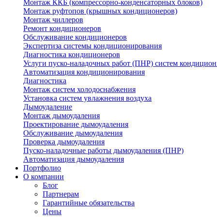
Монтаж ККБ (компрессорно-конденсаторных блоков)
Монтаж руфтопов (крышных кондиционеров)
Монтаж чиллеров
Ремонт кондиционеров
Обслуживание кондиционеров
Экспертиза системы кондиционирования
Диагностика кондиционеров
Услуги пуско-наладочных работ (ПНР) систем кондицио
Автоматизация кондиционирования
Диагностика
Монтаж систем холодоснабжения
Установка систем увлажнения воздуха
Дымоудаление
Монтаж дымоудаления
Проектирование дымоудаления
Обслуживание дымоудаления
Проверка дымоудаления
Пуско-наладочные работы дымоудаления (ПНР)
Автоматизация дымоудаления
Портфолио
О компании
Блог
Партнерам
Гарантийные обязательства
Цены