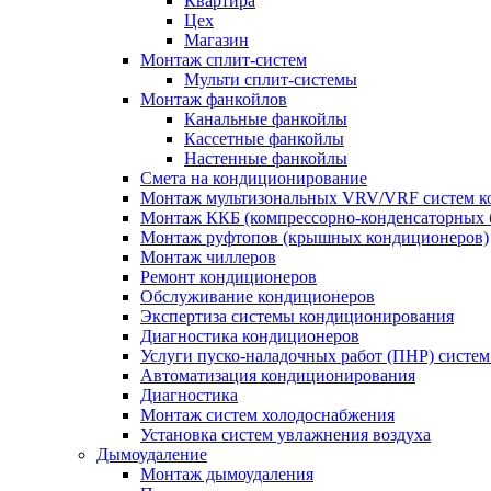
Квартира
Цех
Магазин
Монтаж сплит-систем
Мульти сплит-системы
Монтаж фанкойлов
Канальные фанкойлы
Кассетные фанкойлы
Настенные фанкойлы
Смета на кондиционирование
Монтаж мультизональных VRV/VRF систем к
Монтаж ККБ (компрессорно-конденсаторных 
Монтаж руфтопов (крышных кондиционеров)
Монтаж чиллеров
Ремонт кондиционеров
Обслуживание кондиционеров
Экспертиза системы кондиционирования
Диагностика кондиционеров
Услуги пуско-наладочных работ (ПНР) систе
Автоматизация кондиционирования
Диагностика
Монтаж систем холодоснабжения
Установка систем увлажнения воздуха
Дымоудаление
Монтаж дымоудаления