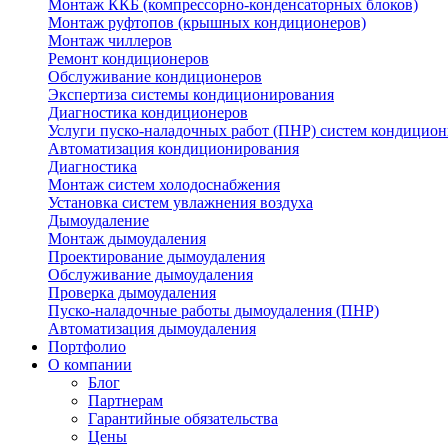
Монтаж ККБ (компрессорно-конденсаторных блоков)
Монтаж руфтопов (крышных кондиционеров)
Монтаж чиллеров
Ремонт кондиционеров
Обслуживание кондиционеров
Экспертиза системы кондиционирования
Диагностика кондиционеров
Услуги пуско-наладочных работ (ПНР) систем кондицио
Автоматизация кондиционирования
Диагностика
Монтаж систем холодоснабжения
Установка систем увлажнения воздуха
Дымоудаление
Монтаж дымоудаления
Проектирование дымоудаления
Обслуживание дымоудаления
Проверка дымоудаления
Пуско-наладочные работы дымоудаления (ПНР)
Автоматизация дымоудаления
Портфолио
О компании
Блог
Партнерам
Гарантийные обязательства
Цены