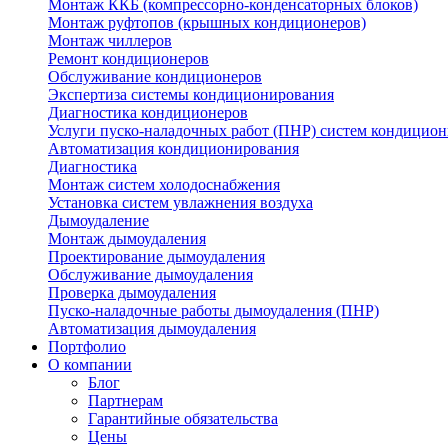
Монтаж ККБ (компрессорно-конденсаторных блоков)
Монтаж руфтопов (крышных кондиционеров)
Монтаж чиллеров
Ремонт кондиционеров
Обслуживание кондиционеров
Экспертиза системы кондиционирования
Диагностика кондиционеров
Услуги пуско-наладочных работ (ПНР) систем кондицио
Автоматизация кондиционирования
Диагностика
Монтаж систем холодоснабжения
Установка систем увлажнения воздуха
Дымоудаление
Монтаж дымоудаления
Проектирование дымоудаления
Обслуживание дымоудаления
Проверка дымоудаления
Пуско-наладочные работы дымоудаления (ПНР)
Автоматизация дымоудаления
Портфолио
О компании
Блог
Партнерам
Гарантийные обязательства
Цены