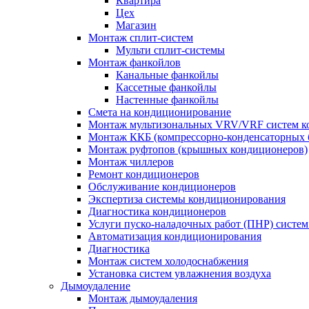
Квартира
Цех
Магазин
Монтаж сплит-систем
Мульти сплит-системы
Монтаж фанкойлов
Канальные фанкойлы
Кассетные фанкойлы
Настенные фанкойлы
Смета на кондиционирование
Монтаж мультизональных VRV/VRF систем к
Монтаж ККБ (компрессорно-конденсаторных 
Монтаж руфтопов (крышных кондиционеров)
Монтаж чиллеров
Ремонт кондиционеров
Обслуживание кондиционеров
Экспертиза системы кондиционирования
Диагностика кондиционеров
Услуги пуско-наладочных работ (ПНР) систе
Автоматизация кондиционирования
Диагностика
Монтаж систем холодоснабжения
Установка систем увлажнения воздуха
Дымоудаление
Монтаж дымоудаления