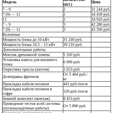
Модель
Цена
(шт.)
7 – 9
2
31 244 руб.
7 (9) — 12
2
34 430 руб.
12
2
34 920 руб.
7 – 9
3
42 280 руб.
7 (9) — 12
3
45 560 руб.
Колонные
Мощность блока до 10 кВт
31 240 руб.
Мощность блока 10,5 – 15 кВт
39 210 руб.
Дополнительные работы
Монтаж дренажной помпы
5 320 руб.
Установка навеса для внешнего
6 999 руб.
блока
Опресовка трассы (азотом)
2 653 руб.
От 5 464 руб./
Дозоправка фреоном
кг
Прокладка кабеля питания
441 руб./пог.м
Прокладка кабеля питания в
520 руб./пог.м
гофре
Зимний комплект (монтаж)
8 453 руб.
Проведение тестов всей системы
От 5 890 руб.
(пусконаладочные работы)