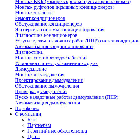
Монтаж ККБ (компрессорно-конденсаторных блоков)
Монтаж руфтопов (крышных кондиционеров)
Монтаж чиллеров
Ремонт кондиционеров
Обслуживание кондиционеров
Экспертиза системы кондиционирования
Диагностика кондиционеров
Услуги пуско-наладочных работ (ПНР) систем кондицио
Автоматизация кондиционирования
Диагностика
Монтаж систем холодоснабжения
Установка систем увлажнения воздуха
Дымоудаление
Монтаж дымоудаления
Проектирование дымоудаления
Обслуживание дымоудаления
Проверка дымоудаления
Пуско-наладочные работы дымоудаления (ПНР)
Автоматизация дымоудаления
Портфолио
О компании
Блог
Партнерам
Гарантийные обязательства
Цены