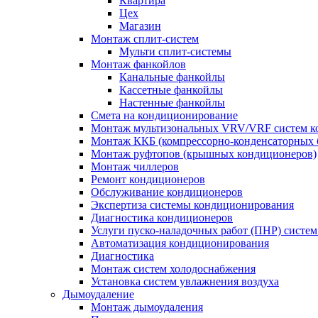
Квартира
Цех
Магазин
Монтаж сплит-систем
Мульти сплит-системы
Монтаж фанкойлов
Канальные фанкойлы
Кассетные фанкойлы
Настенные фанкойлы
Смета на кондиционирование
Монтаж мультизональных VRV/VRF систем к
Монтаж ККБ (компрессорно-конденсаторных 
Монтаж руфтопов (крышных кондиционеров)
Монтаж чиллеров
Ремонт кондиционеров
Обслуживание кондиционеров
Экспертиза системы кондиционирования
Диагностика кондиционеров
Услуги пуско-наладочных работ (ПНР) систе
Автоматизация кондиционирования
Диагностика
Монтаж систем холодоснабжения
Установка систем увлажнения воздуха
Дымоудаление
Монтаж дымоудаления