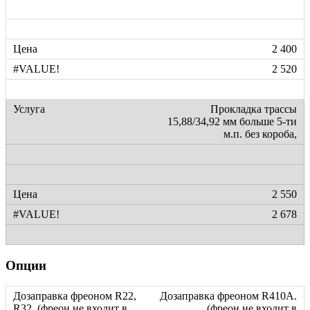
2 400
2 520
Прокладка трассы
15,88/34,92 мм больше 5-ти
м.п. без короба,
2 550
2 678
Опции
Дозаправка фреоном R410А.
(фреон не входит в