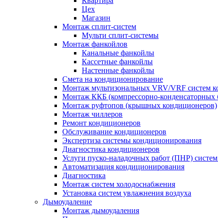
Квартира
Цех
Магазин
Монтаж сплит-систем
Мульти сплит-системы
Монтаж фанкойлов
Канальные фанкойлы
Кассетные фанкойлы
Настенные фанкойлы
Смета на кондиционирование
Монтаж мультизональных VRV/VRF систем к
Монтаж ККБ (компрессорно-конденсаторных 
Монтаж руфтопов (крышных кондиционеров)
Монтаж чиллеров
Ремонт кондиционеров
Обслуживание кондиционеров
Экспертиза системы кондиционирования
Диагностика кондиционеров
Услуги пуско-наладочных работ (ПНР) систе
Автоматизация кондиционирования
Диагностика
Монтаж систем холодоснабжения
Установка систем увлажнения воздуха
Дымоудаление
Монтаж дымоудаления