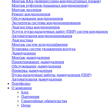
Монтаж ККБ (компрессорно-конденсаторных блоков)
Монтаж руфтопов (крышных кондиционеров)
Монтаж чиллеров
Ремонт кондиционеров
Обслуживание кондиционеров
Экспертиза системы кондиционирования
Диагностика кондиционеров
Услуги пуско-наладочных работ (ПНР) систем кондицио
Автоматизация кондиционирования
Диагностика
Монтаж систем холодоснабжения
Установка систем увлажнения воздуха
Дымоудаление
Монтаж дымоудаления
Проектирование дымоудаления
Обслуживание дымоудаления
Проверка дымоудаления
Пуско-наладочные работы дымоудаления (ПНР)
Автоматизация дымоудаления
Портфолио
О компании
Блог
Партнерам
Гарантийные обязательства
Цены