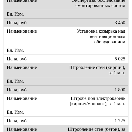
Экспертиза, обследование
смонтированных систем
3 450
Установка козырька над
вентиляционным
оборудованием
5 025
Штробление стен (кирпич),
за 1 м.п.
1 890
Штроба под электрокабель
(кирпич/монолит), за 1 м.п.
1 725
Штробление стен (бетон), за