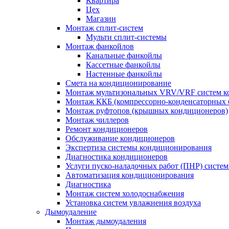
Квартира
Цех
Магазин
Монтаж сплит-систем
Мульти сплит-системы
Монтаж фанкойлов
Канальные фанкойлы
Кассетные фанкойлы
Настенные фанкойлы
Смета на кондиционирование
Монтаж мультизональных VRV/VRF систем к
Монтаж ККБ (компрессорно-конденсаторных 
Монтаж руфтопов (крышных кондиционеров)
Монтаж чиллеров
Ремонт кондиционеров
Обслуживание кондиционеров
Экспертиза системы кондиционирования
Диагностика кондиционеров
Услуги пуско-наладочных работ (ПНР) систе
Автоматизация кондиционирования
Диагностика
Монтаж систем холодоснабжения
Установка систем увлажнения воздуха
Дымоудаление
Монтаж дымоудаления