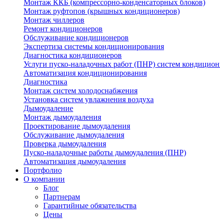
Монтаж ККБ (компрессорно-конденсаторных блоков)
Монтаж руфтопов (крышных кондиционеров)
Монтаж чиллеров
Ремонт кондиционеров
Обслуживание кондиционеров
Экспертиза системы кондиционирования
Диагностика кондиционеров
Услуги пуско-наладочных работ (ПНР) систем кондицио
Автоматизация кондиционирования
Диагностика
Монтаж систем холодоснабжения
Установка систем увлажнения воздуха
Дымоудаление
Монтаж дымоудаления
Проектирование дымоудаления
Обслуживание дымоудаления
Проверка дымоудаления
Пуско-наладочные работы дымоудаления (ПНР)
Автоматизация дымоудаления
Портфолио
О компании
Блог
Партнерам
Гарантийные обязательства
Цены