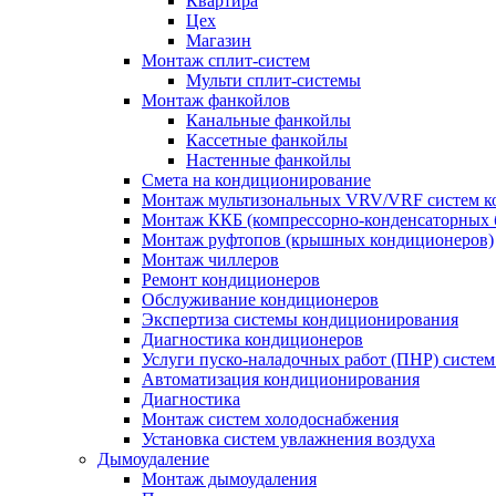
Квартира
Цех
Магазин
Монтаж сплит-систем
Мульти сплит-системы
Монтаж фанкойлов
Канальные фанкойлы
Кассетные фанкойлы
Настенные фанкойлы
Смета на кондиционирование
Монтаж мультизональных VRV/VRF систем к
Монтаж ККБ (компрессорно-конденсаторных 
Монтаж руфтопов (крышных кондиционеров)
Монтаж чиллеров
Ремонт кондиционеров
Обслуживание кондиционеров
Экспертиза системы кондиционирования
Диагностика кондиционеров
Услуги пуско-наладочных работ (ПНР) систе
Автоматизация кондиционирования
Диагностика
Монтаж систем холодоснабжения
Установка систем увлажнения воздуха
Дымоудаление
Монтаж дымоудаления