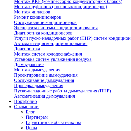
Монтаж ККБ (компрессорно-конденсаторных блоков)
Монтаж руфтопов (крышных кондиционеров)
Монтаж чиллеров
Ремонт кондиционеров
Обслуживание кондиционеров
Экспертиза системы кондиционирования
Диагностика кондиционеров
Услуги пуско-наладочных работ (ПНР) систем кондицио
Автоматизация кондиционирования
Диагностика
Монтаж систем холодоснабжения
Установка систем увлажнения воздуха
Дымоудаление
Монтаж дымоудаления
Проектирование дымоудаления
Обслуживание дымоудаления
Проверка дымоудаления
Пуско-наладочные работы дымоудаления (ПНР)
Автоматизация дымоудаления
Портфолио
О компании
Блог
Партнерам
Гарантийные обязательства
Цены