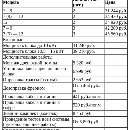
Модель
Цена
(шт.)
7 – 9
2
31 244 руб.
7 (9) — 12
2
34 430 руб.
12
2
34 920 руб.
7 – 9
3
42 280 руб.
7 (9) — 12
3
45 560 руб.
Колонные
Мощность блока до 10 кВт
31 240 руб.
Мощность блока 10,5 – 15 кВт
39 210 руб.
Дополнительные работы
Монтаж дренажной помпы
5 320 руб.
Установка навеса для внешнего
6 999 руб.
блока
Опресовка трассы (азотом)
2 653 руб.
От 5 464 руб./
Дозоправка фреоном
кг
Прокладка кабеля питания
441 руб./пог.м
Прокладка кабеля питания в
520 руб./пог.м
гофре
Зимний комплект (монтаж)
8 453 руб.
Проведение тестов всей системы
От 5 890 руб.
(пусконаладочные работы)