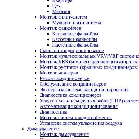
Квартира
Цех
Магазин
Монтаж сплит-систем
Мульти сплит-системы
Монтаж фанкойлов
Канальные фанкойлы
Кассетные фанкойлы
Настенные фанкойлы
Смета на кондиционирование
Монтаж мультизональных VRV/VRF систем к
Монтаж ККБ (компрессорно-конденсаторных 
Монтаж руфтопов (крышных кондиционеров)
Монтаж чиллеров
Ремонт кондиционеров
Обслуживание кондиционеров
Экспертиза системы кондиционирования
Диагностика кондиционеров
Услуги пуско-наладочных работ (ПНР) систе
Автоматизация кондиционирования
Диагностика
Монтаж систем холодоснабжения
Установка систем увлажнения воздуха
Дымоудаление
Монтаж дымоудаления