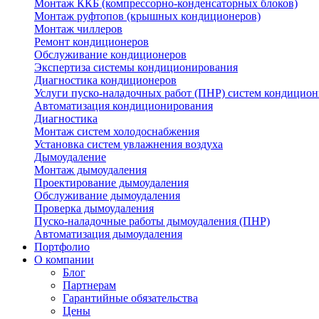
Монтаж ККБ (компрессорно-конденсаторных блоков)
Монтаж руфтопов (крышных кондиционеров)
Монтаж чиллеров
Ремонт кондиционеров
Обслуживание кондиционеров
Экспертиза системы кондиционирования
Диагностика кондиционеров
Услуги пуско-наладочных работ (ПНР) систем кондицио
Автоматизация кондиционирования
Диагностика
Монтаж систем холодоснабжения
Установка систем увлажнения воздуха
Дымоудаление
Монтаж дымоудаления
Проектирование дымоудаления
Обслуживание дымоудаления
Проверка дымоудаления
Пуско-наладочные работы дымоудаления (ПНР)
Автоматизация дымоудаления
Портфолио
О компании
Блог
Партнерам
Гарантийные обязательства
Цены