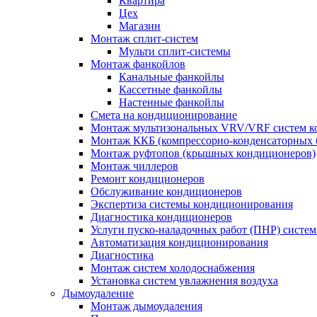
Квартира
Цех
Магазин
Монтаж сплит-систем
Мульти сплит-системы
Монтаж фанкойлов
Канальные фанкойлы
Кассетные фанкойлы
Настенные фанкойлы
Смета на кондиционирование
Монтаж мультизональных VRV/VRF систем к
Монтаж ККБ (компрессорно-конденсаторных 
Монтаж руфтопов (крышных кондиционеров)
Монтаж чиллеров
Ремонт кондиционеров
Обслуживание кондиционеров
Экспертиза системы кондиционирования
Диагностика кондиционеров
Услуги пуско-наладочных работ (ПНР) систе
Автоматизация кондиционирования
Диагностика
Монтаж систем холодоснабжения
Установка систем увлажнения воздуха
Дымоудаление
Монтаж дымоудаления