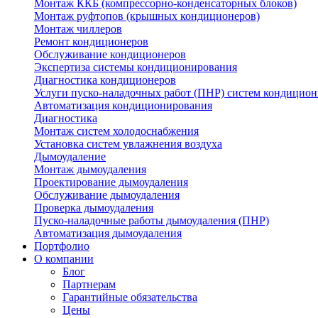
Монтаж ККБ (компрессорно-конденсаторных блоков)
Монтаж руфтопов (крышных кондиционеров)
Монтаж чиллеров
Ремонт кондиционеров
Обслуживание кондиционеров
Экспертиза системы кондиционирования
Диагностика кондиционеров
Услуги пуско-наладочных работ (ПНР) систем кондицио
Автоматизация кондиционирования
Диагностика
Монтаж систем холодоснабжения
Установка систем увлажнения воздуха
Дымоудаление
Монтаж дымоудаления
Проектирование дымоудаления
Обслуживание дымоудаления
Проверка дымоудаления
Пуско-наладочные работы дымоудаления (ПНР)
Автоматизация дымоудаления
Портфолио
О компании
Блог
Партнерам
Гарантийные обязательства
Цены