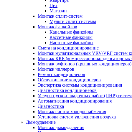
Квартира
Цех
Магазин
Монтаж сплит-систем
Мульти сплит-системы
Монтаж фанкойлов
Канальные фанкойлы
Кассетные фанкойлы
Настенные фанкойлы
Смета на кондиционирование
Монтаж мультизональных VRV/VRF систем к
Монтаж ККБ (компрессорно-конденсаторных 
Монтаж руфтопов (крышных кондиционеров)
Монтаж чиллеров
Ремонт кондиционеров
Обслуживание кондиционеров
Экспертиза системы кондиционирования
Диагностика кондиционеров
Услуги пуско-наладочных работ (ПНР) систе
Автоматизация кондиционирования
Диагностика
Монтаж систем холодоснабжения
Установка систем увлажнения воздуха
Дымоудаление
Монтаж дымоудаления