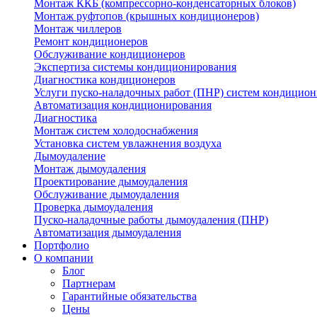
Монтаж ККБ (компрессорно-конденсаторных блоков)
Монтаж руфтопов (крышных кондиционеров)
Монтаж чиллеров
Ремонт кондиционеров
Обслуживание кондиционеров
Экспертиза системы кондиционирования
Диагностика кондиционеров
Услуги пуско-наладочных работ (ПНР) систем кондицио
Автоматизация кондиционирования
Диагностика
Монтаж систем холодоснабжения
Установка систем увлажнения воздуха
Дымоудаление
Монтаж дымоудаления
Проектирование дымоудаления
Обслуживание дымоудаления
Проверка дымоудаления
Пуско-наладочные работы дымоудаления (ПНР)
Автоматизация дымоудаления
Портфолио
О компании
Блог
Партнерам
Гарантийные обязательства
Цены