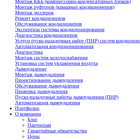
Монтаж ККБ (компрессорно-конденсаторных блоков)
Монтаж руфтопов (крышных кондиционеров)
Монтаж чиллеров
Ремонт кондиционеров
Обслуживание кондиционеров
Экспертиза системы кондиционирования
Диагностика кондиционеров
Услуги пуско-наладочных работ (ПНР) систем кондицио
Автоматизация кондиционирования
Диагностика
Монтаж систем холодоснабжения
Установка систем увлажнения воздуха
Дымоудаление
Монтаж дымоудаления
Проектирование дымоудаления
Обслуживание дымоудаления
Проверка дымоудаления
Пуско-наладочные работы дымоудаления (ПНР)
Автоматизация дымоудаления
Портфолио
О компании
Блог
Партнерам
Гарантийные обязательства
Цены