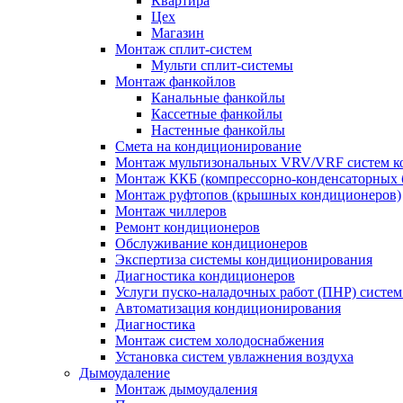
Квартира
Цех
Магазин
Монтаж сплит-систем
Мульти сплит-системы
Монтаж фанкойлов
Канальные фанкойлы
Кассетные фанкойлы
Настенные фанкойлы
Смета на кондиционирование
Монтаж мультизональных VRV/VRF систем к
Монтаж ККБ (компрессорно-конденсаторных 
Монтаж руфтопов (крышных кондиционеров)
Монтаж чиллеров
Ремонт кондиционеров
Обслуживание кондиционеров
Экспертиза системы кондиционирования
Диагностика кондиционеров
Услуги пуско-наладочных работ (ПНР) систе
Автоматизация кондиционирования
Диагностика
Монтаж систем холодоснабжения
Установка систем увлажнения воздуха
Дымоудаление
Монтаж дымоудаления