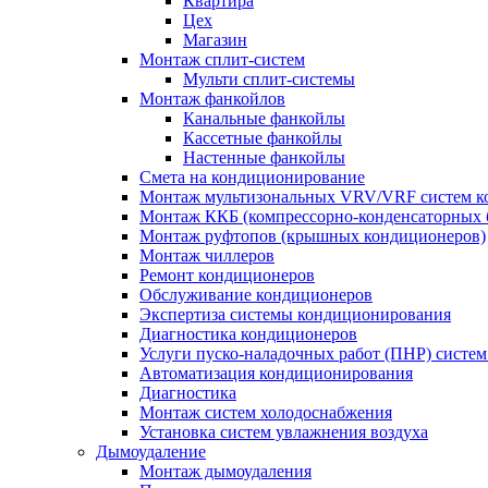
Квартира
Цех
Магазин
Монтаж сплит-систем
Мульти сплит-системы
Монтаж фанкойлов
Канальные фанкойлы
Кассетные фанкойлы
Настенные фанкойлы
Смета на кондиционирование
Монтаж мультизональных VRV/VRF систем к
Монтаж ККБ (компрессорно-конденсаторных 
Монтаж руфтопов (крышных кондиционеров)
Монтаж чиллеров
Ремонт кондиционеров
Обслуживание кондиционеров
Экспертиза системы кондиционирования
Диагностика кондиционеров
Услуги пуско-наладочных работ (ПНР) систе
Автоматизация кондиционирования
Диагностика
Монтаж систем холодоснабжения
Установка систем увлажнения воздуха
Дымоудаление
Монтаж дымоудаления