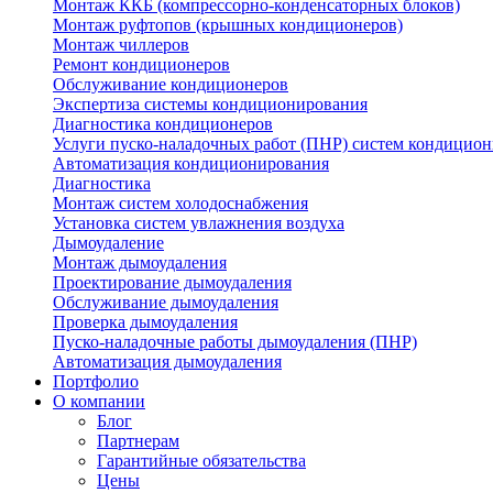
Монтаж ККБ (компрессорно-конденсаторных блоков)
Монтаж руфтопов (крышных кондиционеров)
Монтаж чиллеров
Ремонт кондиционеров
Обслуживание кондиционеров
Экспертиза системы кондиционирования
Диагностика кондиционеров
Услуги пуско-наладочных работ (ПНР) систем кондицио
Автоматизация кондиционирования
Диагностика
Монтаж систем холодоснабжения
Установка систем увлажнения воздуха
Дымоудаление
Монтаж дымоудаления
Проектирование дымоудаления
Обслуживание дымоудаления
Проверка дымоудаления
Пуско-наладочные работы дымоудаления (ПНР)
Автоматизация дымоудаления
Портфолио
О компании
Блог
Партнерам
Гарантийные обязательства
Цены