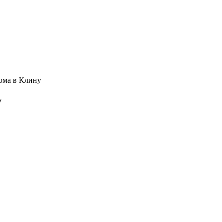
ома в Клину
у