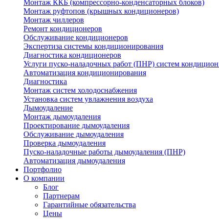
Монтаж ККБ (компрессорно-конденсаторных блоков)
Монтаж руфтопов (крышных кондиционеров)
Монтаж чиллеров
Ремонт кондиционеров
Обслуживание кондиционеров
Экспертиза системы кондиционирования
Диагностика кондиционеров
Услуги пуско-наладочных работ (ПНР) систем кондицио
Автоматизация кондиционирования
Диагностика
Монтаж систем холодоснабжения
Установка систем увлажнения воздуха
Дымоудаление
Монтаж дымоудаления
Проектирование дымоудаления
Обслуживание дымоудаления
Проверка дымоудаления
Пуско-наладочные работы дымоудаления (ПНР)
Автоматизация дымоудаления
Портфолио
О компании
Блог
Партнерам
Гарантийные обязательства
Цены