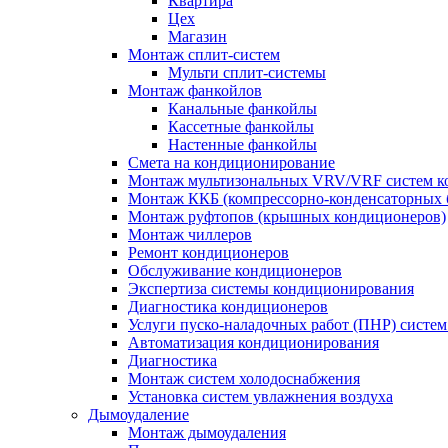
Квартира
Цех
Магазин
Монтаж сплит-систем
Мульти сплит-системы
Монтаж фанкойлов
Канальные фанкойлы
Кассетные фанкойлы
Настенные фанкойлы
Смета на кондиционирование
Монтаж мультизональных VRV/VRF систем к
Монтаж ККБ (компрессорно-конденсаторных 
Монтаж руфтопов (крышных кондиционеров)
Монтаж чиллеров
Ремонт кондиционеров
Обслуживание кондиционеров
Экспертиза системы кондиционирования
Диагностика кондиционеров
Услуги пуско-наладочных работ (ПНР) систе
Автоматизация кондиционирования
Диагностика
Монтаж систем холодоснабжения
Установка систем увлажнения воздуха
Дымоудаление
Монтаж дымоудаления