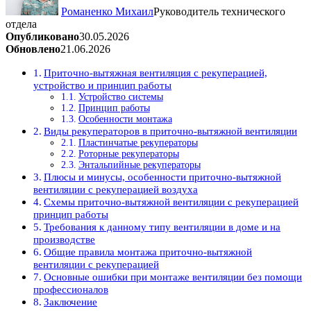
Романенко Михаил
Руководитель технического
отдела
Опубликовано
30.05.2026
Обновлено
21.06.2026
Приточно-вытяжная вентиляция с рекуперацией,
устройство и принцип работы
Устройство системы
Принцип работы
Особенности монтажа
Виды рекуператоров в приточно-вытяжной вентиляции
Пластинчатые рекуператоры
Роторные рекуператоры
Энтальпийные рекуператоры
Плюсы и минусы, особенности приточно-вытяжной
вентиляции с рекуперацией воздуха
Схемы приточно-вытяжной вентиляции с рекуперацией
принцип работы
Требования к данному типу вентиляции в доме и на
производстве
Общие правила монтажа приточно-вытяжной
вентиляции с рекуперацией
Основные ошибки при монтаже вентиляции без помощи
профессионалов
Заключение