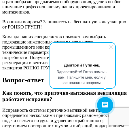
и разнообразие предлагаемого оборудования, уделив особое
внимание профессионализму наших проектировщиков и
монтажников.
Возникли вопросы? Запишитесь на бесплатную консультацию
от РОНКО ГРУПП!
Команда наших специалистов поможет вам выбрать
подходящие инженерные системы для вашего
промышленного или коммерческого объекта, учитывая
технические параметры и ваши индивидуальные
потребности. Получите профессиональные советы по
рекуперации в вентиляции и монтажу систем от лучших
Дмитрий Гупинец
экспертов РОНКО ГРУПП!
Здравствуйте! Готов помочь
вам. Напишите мне, если у
Вопрос-ответ
вас появятся вопросы.
Как понять, что приточно-вытяжная вентиляция
работает исправно?
Исправность системы приточно-вытяжной вентиляции
определяется несколькими признаками: равномерностью
подачи свежего воздуха и удаления отработанного,
отсутствием посторонних шумов и вибраций, поддержанием